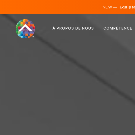
NEW —
Équipes 
Autriche
À PROPOS DE NOUS
COMPÉTENCE
Finlande
Islande
Luxembourg
Suède
Royaume-Uni
Albanie
Tchéquie
Hongrie
Macédoine du Nord