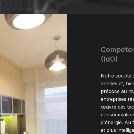
Compétenc
(IdO)
Notre société 
années et, bie
précoce au ni
entreprises réa
œuvre des tech
consommation é
d'énergie. Au f
et plus intelli