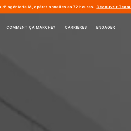
d’ingénierie IA, opérationnelles en 72 heures.
Découvrir Team 
Belgique
COMMENT ÇA MARCHE?
CARRIÈRES
ENGAGER
France
Irlande
Pays-Bas
Suisse
États-Unis
Bosnie-Herzégovine
Estonie
Lettonie
Moldavie