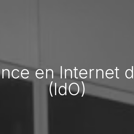
ce en Internet d
(IdO)