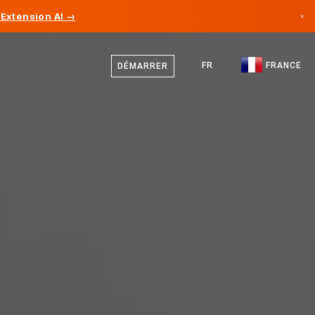
Extension AI →
×
Français
Canada
Anglais
FR
FRANCE
DÉMARRER
Allemagne
Liechtenstein
Norvège
Japon
Bulgarie
Croatie
Lituanie
Monténégro