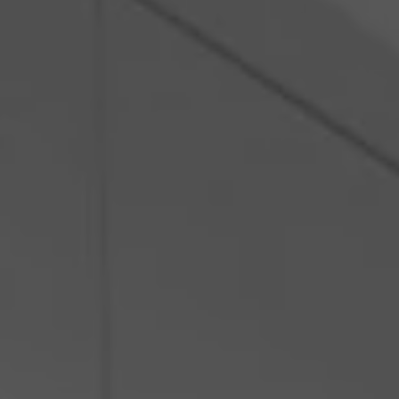
Pologne
Slovénie
Viêt Nam