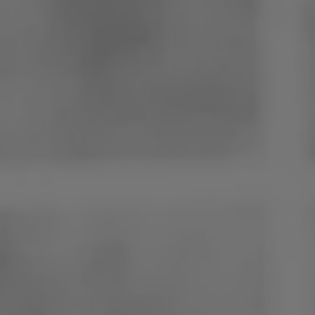
Pologne
Slovénie
Viêt Nam