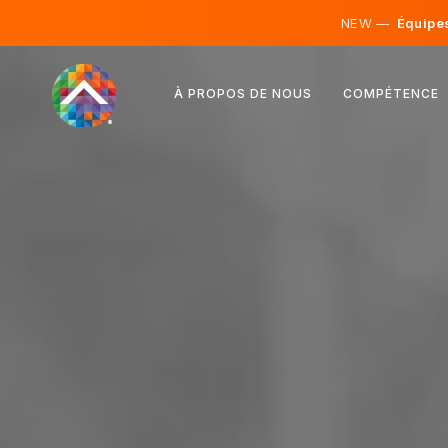
NEW —
Équipes 
Autriche
À PROPOS DE NOUS
COMPÉTENCE
Finlande
Islande
Luxembourg
Suède
Royaume-Uni
Albanie
Tchéquie
Hongrie
Macédoine du Nord