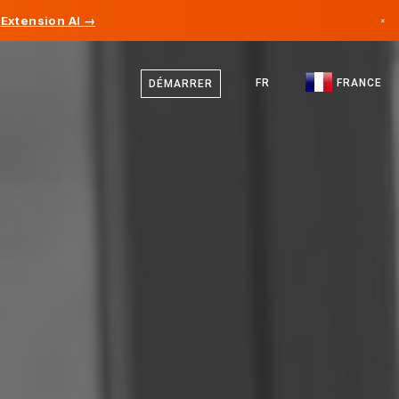
Extension AI →
×
Français
Canada
Anglais
FR
FRANCE
DÉMARRER
Allemagne
Liechtenstein
Norvège
Japon
Bulgarie
Croatie
Lituanie
Monténégro