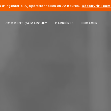
d’ingénierie IA, opérationnelles en 72 heures.
Découvrir Team 
Belgique
COMMENT ÇA MARCHE?
CARRIÈRES
ENGAGER
France
Irlande
Pays-Bas
Suisse
États-Unis
Bosnie-Herzégovine
Estonie
Lettonie
Moldavie