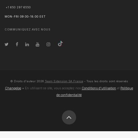
+1 650 297 6550
MON-FRI 09:00-18:00 EET
COMMUNIQUEZ AVEC NOUS
© Droits d'auteur
2026
Team Extension SA France
- Tous les droits sont réservés
Changelog
● En utilisant ce site, vous acceptez nos
Conditions d'utilisation
et
Politique
de confidentialité