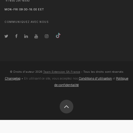
+1 650 297 6550
MON-FRI 09:00-18:00 EET
COMMUNIQUEZ AVEC NOUS
© Droits d'auteur
2026
Team Extension SA France
- Tous les droits sont réservés
Changelog
● En utilisant ce site, vous acceptez nos
Conditions d'utilisation
et
Politique
de confidentialité