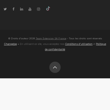
© Droits d'auteur
2026
Team Extension SA France
- Tous les droits sont réservés
Changelog
● En utilisant ce site, vous acceptez nos
Conditions d'utilisation
et
Politique
de confidentialité