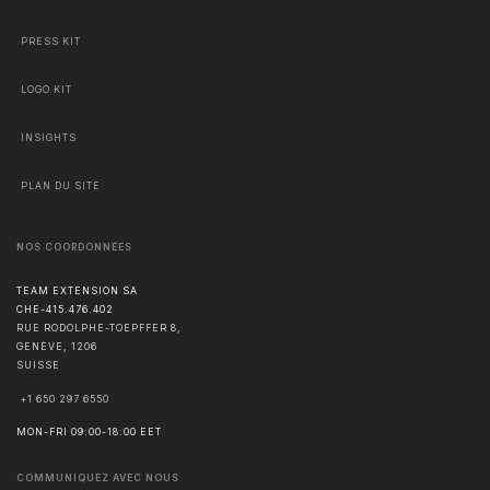
PRESS KIT
LOGO KIT
INSIGHTS
PLAN DU SITE
NOS COORDONNÉES
TEAM EXTENSION SA
CHE-415.476.402
RUE RODOLPHE-TOEPFFER 8,
GENÈVE
,
1206
SUISSE
+1 650 297 6550
MON-FRI 09:00-18:00 EET
COMMUNIQUEZ AVEC NOUS