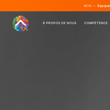
NEW —
Équipes 
Autriche
À PROPOS DE NOUS
COMPÉTENCE
Finlande
Islande
Luxembourg
Suède
Royaume-Uni
Albanie
Tchéquie
Hongrie
Macédoine du Nord