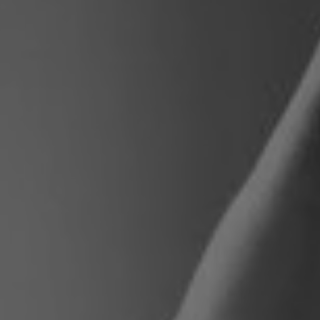
Pologne
Slovénie
Viêt Nam