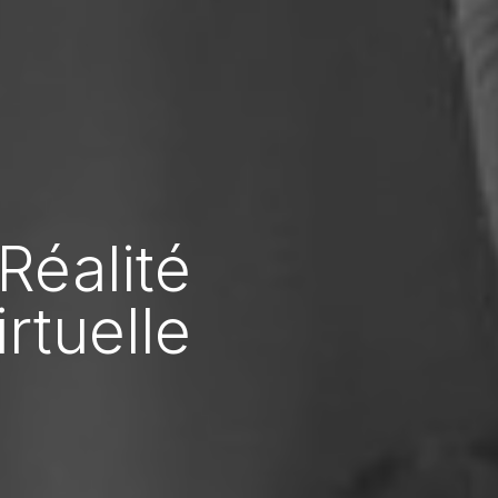
éalité
rtuelle