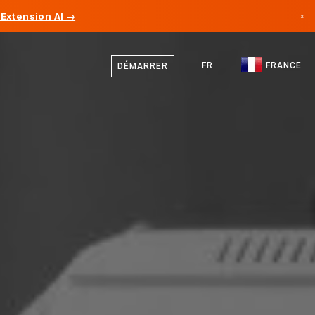
Extension AI →
×
Français
Canada
Anglais
FR
FRANCE
DÉMARRER
Allemagne
Liechtenstein
Norvège
Japon
Bulgarie
Croatie
Lituanie
Monténégro