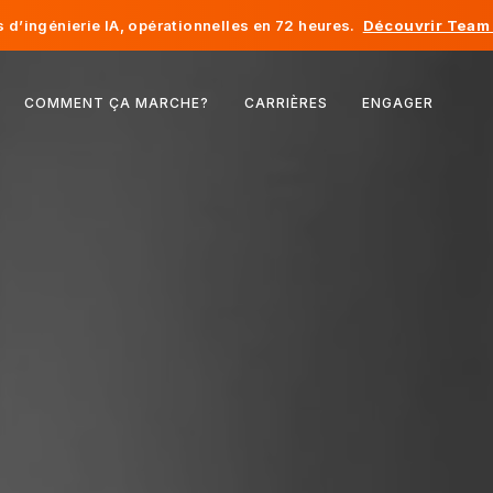
d’ingénierie IA, opérationnelles en 72 heures.
Découvrir Team 
Belgique
COMMENT ÇA MARCHE?
CARRIÈRES
ENGAGER
France
Irlande
Pays-Bas
Suisse
États-Unis
Bosnie-Herzégovine
Estonie
Lettonie
Moldavie