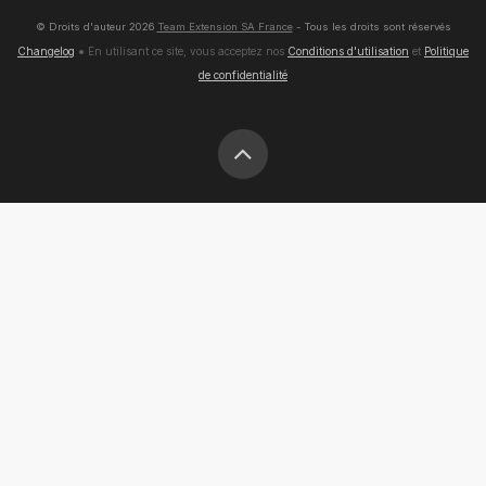
© Droits d'auteur
2026
Team Extension SA France
- Tous les droits sont réservés
Changelog
● En utilisant ce site, vous acceptez nos
Conditions d'utilisation
et
Politique
de confidentialité