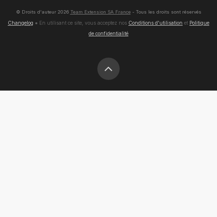
© Droits d'auteur
2026
Team Extension SA France
- Tous les droits sont réservés
Changelog
● En utilisant ce site, vous acceptez nos
Conditions d'utilisation
et
Politique
de confidentialité