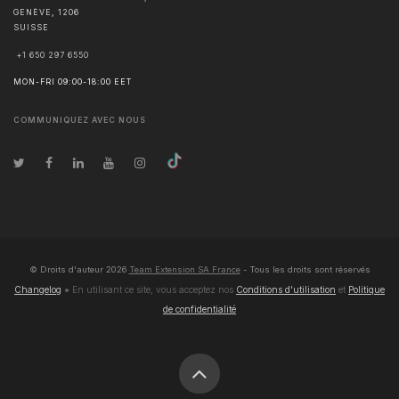
GENÈVE
,
1206
SUISSE
+1 650 297 6550
MON-FRI 09:00-18:00 EET
COMMUNIQUEZ AVEC NOUS
© Droits d'auteur
2026
Team Extension SA France
- Tous les droits sont réservés
Changelog
● En utilisant ce site, vous acceptez nos
Conditions d'utilisation
et
Politique
de confidentialité