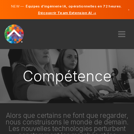
NEW —
Équipes d’ingénierie IA, opérationnelles en 72 heures.
×
Découvrir Team Extension AI →
Français
Anglais
À PROPOS DE NOUS
COMPÉTENCE
COMMENT ÇA MARCHE?
Compétence
CARRIÈRES
ENGAGER
FRANCE
FR
Alors que certains ne font que regarder,
nous construisons le monde de demain.
DÉMARRER
Les nouvelles technologies perturbent