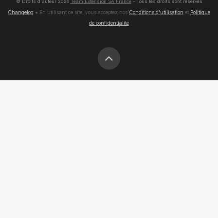
© Droits d'auteur
2026
Team Extension SA France
- Tous les droits sont réservés
Changelog
● En utilisant ce site, vous acceptez nos
Conditions d'utilisation
et
Politique
de confidentialité