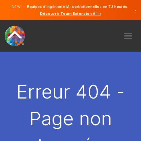
NEW —
Équipes d’ingénierie IA, opérationnelles en 72 heures.
×
Découvrir Team Extension AI →
Français
Anglais
À PROPOS DE NOUS
COMPÉTENCE
COMMENT ÇA MARCHE?
CARRIÈRES
Erreur 404 -
ENGAGER
FRANCE
Page non
FR
DÉMARRER