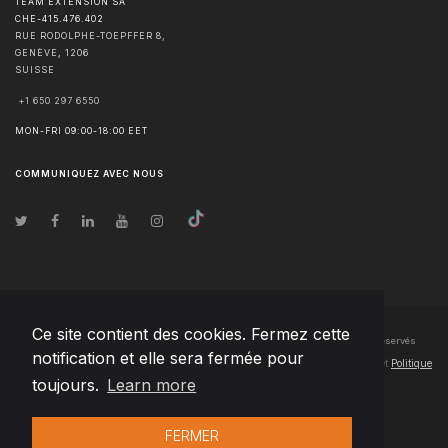
TEAM EXTENSION SA
CHE-415.476.402
RUE RODOLPHE-TOEPFFER 8,
GENÈVE
,
1206
SUISSE
+1 650 297 6550
MON-FRI 09:00-18:00 EET
COMMUNIQUEZ AVEC NOUS
Ce site contient des cookies. Fermez cette
© Droits d'auteur
2026
Team Extension SA France
- Tous les droits sont réservés
notification et elle sera fermée pour
Changelog
● En utilisant ce site, vous acceptez nos
Conditions d'utilisation
et
Politique
toujours.
Learn more
de confidentialité
FERMER