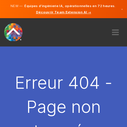
NEW —
Équipes d’ingénierie IA, opérationnelles en 72 heures.
×
Découvrir Team Extension AI →
Français
Anglais
À PROPOS DE NOUS
COMPÉTENCE
COMMENT ÇA MARCHE?
CARRIÈRES
Erreur 404 -
ENGAGER
FRANCE
Page non
FR
DÉMARRER