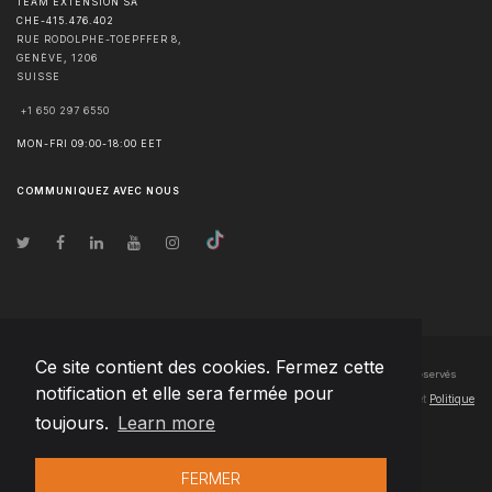
TEAM EXTENSION SA
CHE-415.476.402
RUE RODOLPHE-TOEPFFER 8,
GENÈVE
,
1206
SUISSE
+1 650 297 6550
MON-FRI 09:00-18:00 EET
COMMUNIQUEZ AVEC NOUS
Ce site contient des cookies. Fermez cette
© Droits d'auteur
2026
Team Extension SA France
- Tous les droits sont réservés
notification et elle sera fermée pour
Changelog
● En utilisant ce site, vous acceptez nos
Conditions d'utilisation
et
Politique
toujours.
Learn more
de confidentialité
FERMER