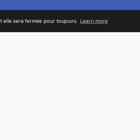
et elle sera fermée pour toujours.
Learn more
60
+36
7
L'ÉQUIPE
COUNTRIES
BUREA