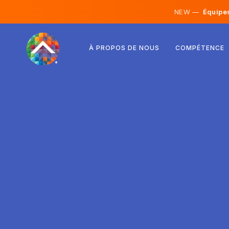
NEW —
Équipes 
Autriche
À PROPOS DE NOUS
COMPÉTENCE
Finlande
Islande
Luxembourg
Suède
Royaume-Uni
Albanie
Tchéquie
Hongrie
Macédoine du Nord