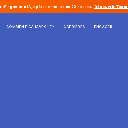
d’ingénierie IA, opérationnelles en 72 heures.
Découvrir Team 
Belgique
COMMENT ÇA MARCHE?
CARRIÈRES
ENGAGER
France
Irlande
Pays-Bas
Suisse
États-Unis
Bosnie-Herzégovine
Estonie
Lettonie
Moldavie