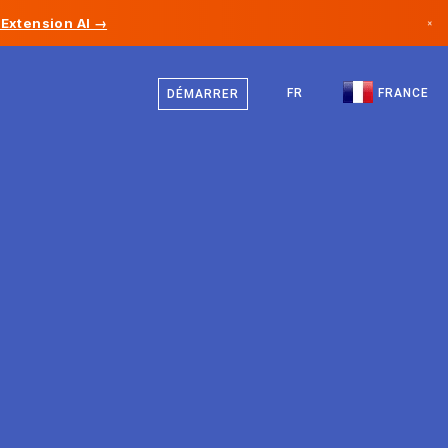
Extension AI →
×
Français
Canada
Anglais
FR
FRANCE
DÉMARRER
Allemagne
Liechtenstein
Norvège
Japon
Bulgarie
Croatie
Lituanie
Monténégro