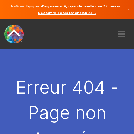
NEW —
Équipes d’ingénierie IA, opérationnelles en 72 heures.
×
Découvrir Team Extension AI →
Français
Anglais
À PROPOS DE NOUS
COMPÉTENCE
COMMENT ÇA MARCHE?
CARRIÈRES
Erreur 404 -
ENGAGER
FRANCE
Page non
FR
DÉMARRER