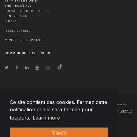
TEAM EXTENSION SA
CHE-415.476.402
RUE RODOLPHE-TOEPFFER 8,
GENÈVE
,
1206
SUISSE
+1 650 297 6550
MON-FRI 09:00-18:00 EET
COMMUNIQUEZ AVEC NOUS
Ce site contient des cookies. Fermez cette
© Droits d'auteur
2026
Team Extension SA France
- Tous les droits sont réservés
notification et elle sera fermée pour
Changelog
● En utilisant ce site, vous acceptez nos
Conditions d'utilisation
et
Politique
toujours.
Learn more
de confidentialité
FERMER