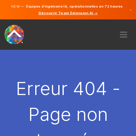
NEW —
Équipes d’ingénierie IA, opérationnelles en 72 heures.
×
Découvrir Team Extension AI →
Français
Anglais
À PROPOS DE NOUS
COMPÉTENCE
COMMENT ÇA MARCHE?
CARRIÈRES
Erreur 404 -
ENGAGER
FRANCE
Page non
FR
DÉMARRER