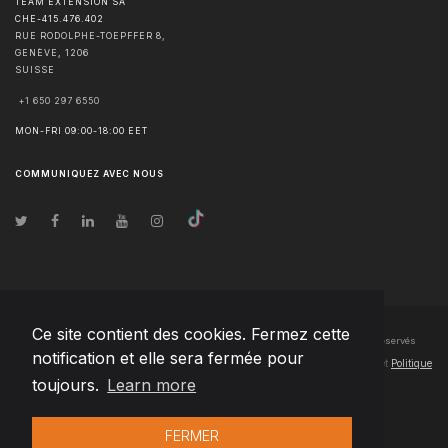
TEAM EXTENSION SA
CHE-415.476.402
RUE RODOLPHE-TOEPFFER 8,
GENÈVE
,
1206
SUISSE
+1 650 297 6550
MON-FRI 09:00-18:00 EET
COMMUNIQUEZ AVEC NOUS
Ce site contient des cookies. Fermez cette
© Droits d'auteur
2026
Team Extension SA France
- Tous les droits sont réservés
notification et elle sera fermée pour
Changelog
● En utilisant ce site, vous acceptez nos
Conditions d'utilisation
et
Politique
toujours.
Learn more
de confidentialité
FERMER