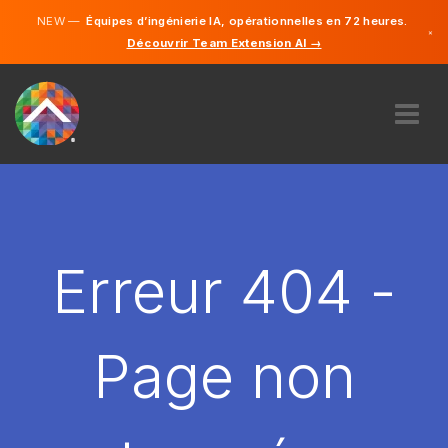
NEW —
Équipes d’ingénierie IA, opérationnelles en 72 heures.
×
Découvrir Team Extension AI →
Français
Anglais
À PROPOS DE NOUS
COMPÉTENCE
COMMENT ÇA MARCHE?
CARRIÈRES
Erreur 404 -
ENGAGER
FRANCE
Page non
FR
DÉMARRER