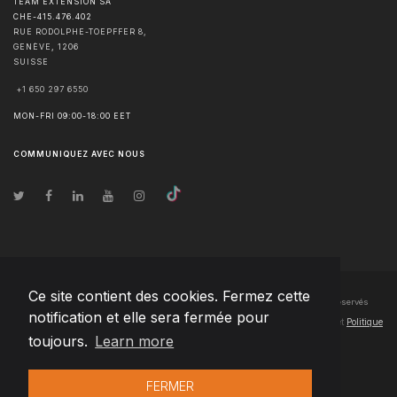
TEAM EXTENSION SA
CHE-415.476.402
RUE RODOLPHE-TOEPFFER 8,
GENÈVE
,
1206
SUISSE
+1 650 297 6550
MON-FRI 09:00-18:00 EET
COMMUNIQUEZ AVEC NOUS
Ce site contient des cookies. Fermez cette
© Droits d'auteur
2026
Team Extension SA France
- Tous les droits sont réservés
notification et elle sera fermée pour
Changelog
● En utilisant ce site, vous acceptez nos
Conditions d'utilisation
et
Politique
toujours.
Learn more
de confidentialité
FERMER