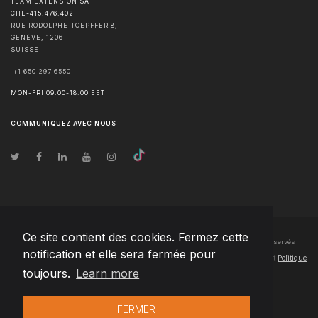
TEAM EXTENSION SA
CHE-415.476.402
RUE RODOLPHE-TOEPFFER 8,
GENÈVE
,
1206
SUISSE
+1 650 297 6550
MON-FRI 09:00-18:00 EET
COMMUNIQUEZ AVEC NOUS
Ce site contient des cookies. Fermez cette
© Droits d'auteur
2026
Team Extension SA France
- Tous les droits sont réservés
notification et elle sera fermée pour
Changelog
● En utilisant ce site, vous acceptez nos
Conditions d'utilisation
et
Politique
toujours.
Learn more
de confidentialité
FERMER