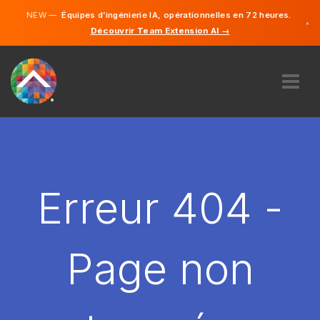
NEW —
Équipes d’ingénierie IA, opérationnelles en 72 heures.
×
Découvrir Team Extension AI →
Français
Anglais
À PROPOS DE NOUS
COMPÉTENCE
COMMENT ÇA MARCHE?
CARRIÈRES
Erreur 404 -
ENGAGER
FRANCE
Page non
FR
DÉMARRER