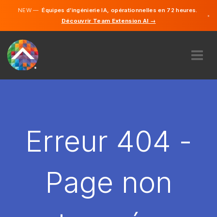
NEW —
Équipes d’ingénierie IA, opérationnelles en 72 heures.
×
Découvrir Team Extension AI →
Français
Anglais
À PROPOS DE NOUS
COMPÉTENCE
COMMENT ÇA MARCHE?
CARRIÈRES
Erreur 404 -
ENGAGER
FRANCE
Page non
FR
DÉMARRER