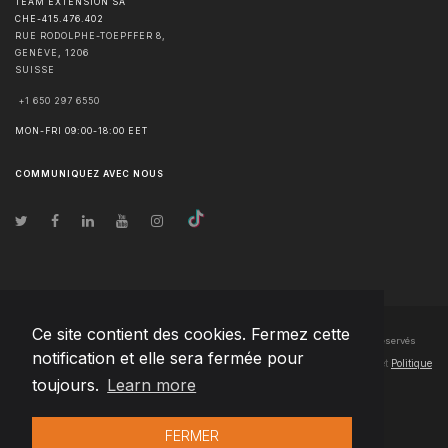
TEAM EXTENSION SA
CHE-415.476.402
RUE RODOLPHE-TOEPFFER 8,
GENÈVE
,
1206
SUISSE
+1 650 297 6550
MON-FRI 09:00-18:00 EET
COMMUNIQUEZ AVEC NOUS
Ce site contient des cookies. Fermez cette
© Droits d'auteur
2026
Team Extension SA France
- Tous les droits sont réservés
notification et elle sera fermée pour
Changelog
● En utilisant ce site, vous acceptez nos
Conditions d'utilisation
et
Politique
toujours.
Learn more
de confidentialité
FERMER