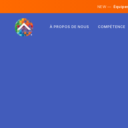
NEW —
Équipes 
Autriche
À PROPOS DE NOUS
COMPÉTENCE
Finlande
Islande
Luxembourg
Suède
Royaume-Uni
Albanie
Tchéquie
Hongrie
Macédoine du Nord