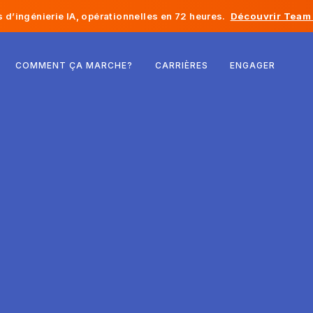
d’ingénierie IA, opérationnelles en 72 heures.
Découvrir Team 
Belgique
COMMENT ÇA MARCHE?
CARRIÈRES
ENGAGER
France
Irlande
Pays-Bas
Suisse
États-Unis
Bosnie-Herzégovine
Estonie
Lettonie
Moldavie