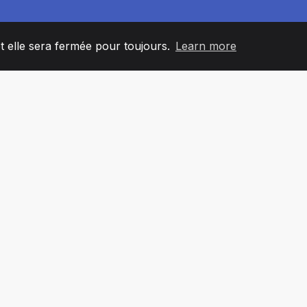
et elle sera fermée pour toujours.
Learn more
60
+36
7
L'ÉQUIPE
COUNTRIES
BUREA