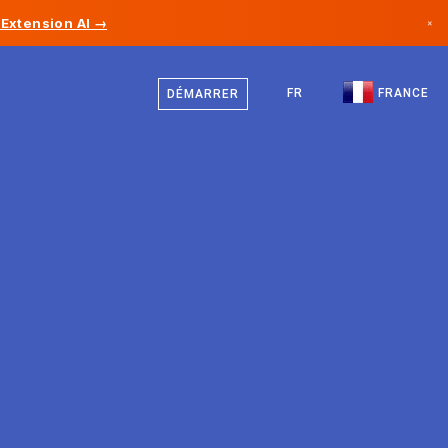
Extension AI →
×
Français
Canada
Anglais
FR
FRANCE
DÉMARRER
Allemagne
Liechtenstein
Norvège
Japon
Bulgarie
Croatie
Lituanie
Monténégro