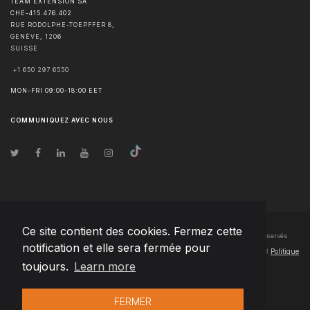
TEAM EXTENSION SA
CHE-415.476.402
RUE RODOLPHE-TOEPFFER 8,
GENÈVE
,
1206
SUISSE
+1 650 297 6550
MON-FRI 09:00-18:00 EET
COMMUNIQUEZ AVEC NOUS
Ce site contient des cookies. Fermez cette
© Droits d'auteur
2026
Team Extension SA France
- Tous les droits sont réservés
notification et elle sera fermée pour
Changelog
● En utilisant ce site, vous acceptez nos
Conditions d'utilisation
et
Politique
toujours.
Learn more
de confidentialité
FERMER