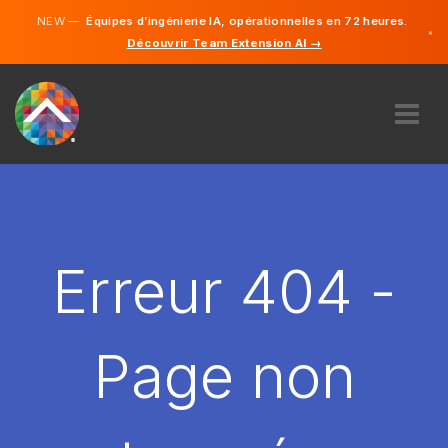
NEW —
Équipes d’ingénierie IA, opérationnelles en 72 heures.
×
Découvrir Team Extension AI →
Français
Anglais
À PROPOS DE NOUS
COMPÉTENCE
COMMENT ÇA MARCHE?
CARRIÈRES
Erreur 404 -
ENGAGER
FRANCE
Page non
FR
DÉMARRER