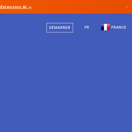
Extension AI →
×
Français
Canada
Anglais
FR
FRANCE
DÉMARRER
Allemagne
Liechtenstein
Norvège
Japon
Bulgarie
Croatie
Lituanie
Monténégro