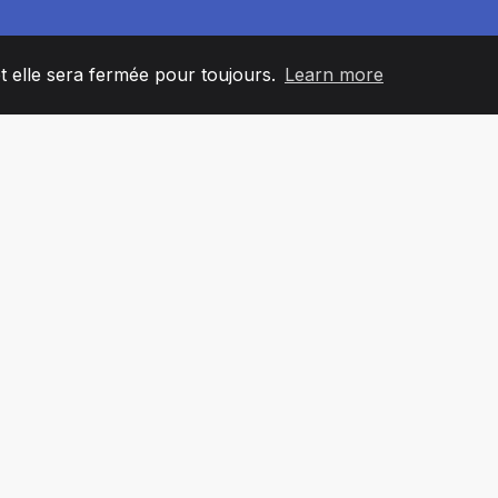
et elle sera fermée pour toujours.
Learn more
60
+36
7
L'ÉQUIPE
COUNTRIES
BUREA