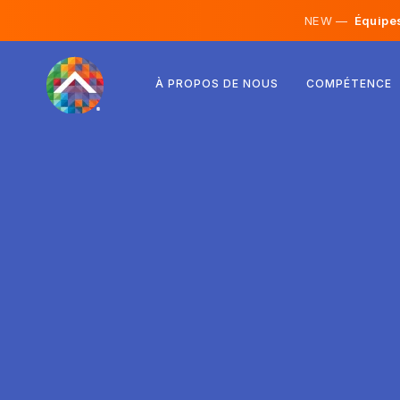
NEW —
Équipes 
Autriche
À PROPOS DE NOUS
COMPÉTENCE
Finlande
Islande
Luxembourg
Suède
Royaume-Uni
Albanie
Tchéquie
Hongrie
Macédoine du Nord