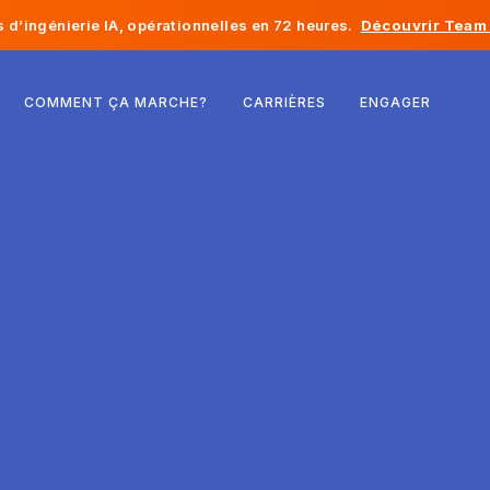
d’ingénierie IA, opérationnelles en 72 heures.
Découvrir Team 
Belgique
COMMENT ÇA MARCHE?
CARRIÈRES
ENGAGER
France
Irlande
Pays-Bas
Suisse
États-Unis
Bosnie-Herzégovine
Estonie
Lettonie
Moldavie