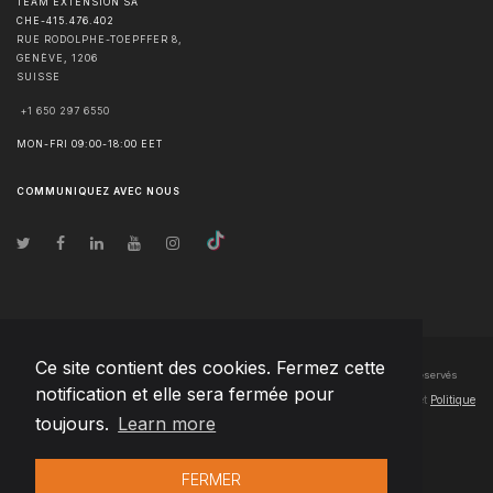
TEAM EXTENSION SA
CHE-415.476.402
RUE RODOLPHE-TOEPFFER 8,
GENÈVE
,
1206
SUISSE
+1 650 297 6550
MON-FRI 09:00-18:00 EET
COMMUNIQUEZ AVEC NOUS
Ce site contient des cookies. Fermez cette
© Droits d'auteur
2026
Team Extension SA France
- Tous les droits sont réservés
notification et elle sera fermée pour
Changelog
● En utilisant ce site, vous acceptez nos
Conditions d'utilisation
et
Politique
toujours.
Learn more
de confidentialité
FERMER