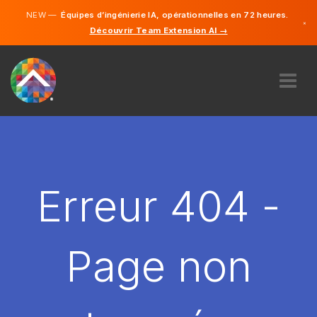
NEW —
Équipes d’ingénierie IA, opérationnelles en 72 heures.
×
Découvrir Team Extension AI →
Français
Anglais
À PROPOS DE NOUS
COMPÉTENCE
COMMENT ÇA MARCHE?
CARRIÈRES
Erreur 404 -
ENGAGER
FRANCE
Page non
FR
DÉMARRER