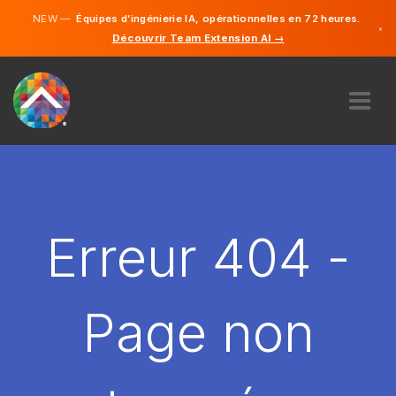
NEW —
Équipes d’ingénierie IA, opérationnelles en 72 heures.
×
Découvrir Team Extension AI →
Français
Anglais
À PROPOS DE NOUS
COMPÉTENCE
COMMENT ÇA MARCHE?
CARRIÈRES
Erreur 404 -
ENGAGER
FRANCE
Page non
FR
DÉMARRER