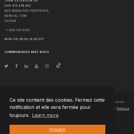
TEAM EXTENSION SA
CHE-415.476.402
RUE RODOLPHE-TOEPFFER 8,
GENÈVE
,
1206
SUISSE
+1 650 297 6550
MON-FRI 09:00-18:00 EET
COMMUNIQUEZ AVEC NOUS
Ce site contient des cookies. Fermez cette
© Droits d'auteur
2026
Team Extension SA France
- Tous les droits sont réservés
notification et elle sera fermée pour
Changelog
● En utilisant ce site, vous acceptez nos
Conditions d'utilisation
et
Politique
toujours.
Learn more
de confidentialité
FERMER