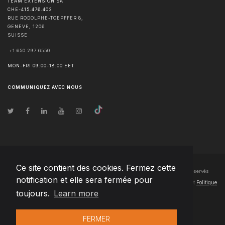
TEAM EXTENSION SA
CHE-415.476.402
RUE RODOLPHE-TOEPFFER 8,
GENÈVE
,
1206
SUISSE
+1 650 297 6550
MON-FRI 09:00-18:00 EET
COMMUNIQUEZ AVEC NOUS
Ce site contient des cookies. Fermez cette
© Droits d'auteur
2026
Team Extension SA France
- Tous les droits sont réservés
notification et elle sera fermée pour
Changelog
● En utilisant ce site, vous acceptez nos
Conditions d'utilisation
et
Politique
toujours.
Learn more
de confidentialité
FERMER