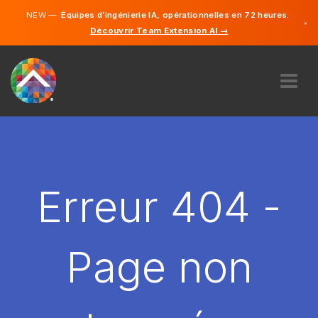
NEW —
Équipes d’ingénierie IA, opérationnelles en 72 heures.
×
Découvrir Team Extension AI →
Français
Anglais
À PROPOS DE NOUS
COMPÉTENCE
COMMENT ÇA MARCHE?
CARRIÈRES
Erreur 404 -
ENGAGER
FRANCE
Page non
FR
DÉMARRER