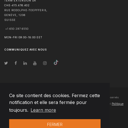
TEAM EXTENSION SA
CHE-415.476.402
RUE RODOLPHE-TOEPFFER 8,
GENÈVE
,
1206
SUISSE
+1 650 297 6550
MON-FRI 09:00-18:00 EET
COMMUNIQUEZ AVEC NOUS
Ce site contient des cookies. Fermez cette
© Droits d'auteur
2026
Team Extension SA France
- Tous les droits sont réservés
notification et elle sera fermée pour
Changelog
● En utilisant ce site, vous acceptez nos
Conditions d'utilisation
et
Politique
toujours.
Learn more
de confidentialité
FERMER