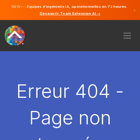
NEW —
Équipes d’ingénierie IA, opérationnelles en 72 heures.
×
Découvrir Team Extension AI →
Français
Anglais
À PROPOS DE NOUS
COMPÉTENCE
COMMENT ÇA MARCHE?
CARRIÈRES
Erreur 404 -
ENGAGER
FRANCE
Page non
FR
DÉMARRER