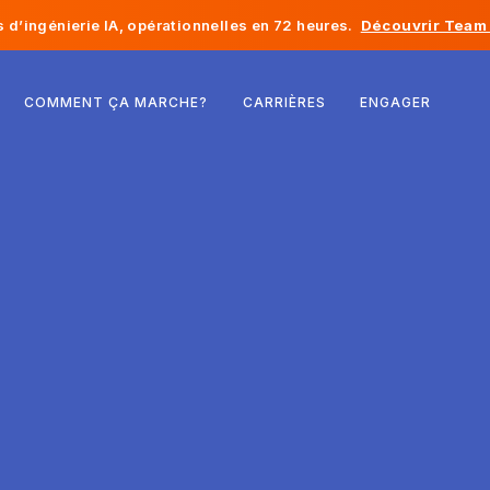
d’ingénierie IA, opérationnelles en 72 heures.
Découvrir Team 
Belgique
COMMENT ÇA MARCHE?
CARRIÈRES
ENGAGER
France
Irlande
Pays-Bas
Suisse
États-Unis
Bosnie-Herzégovine
Estonie
Lettonie
Moldavie