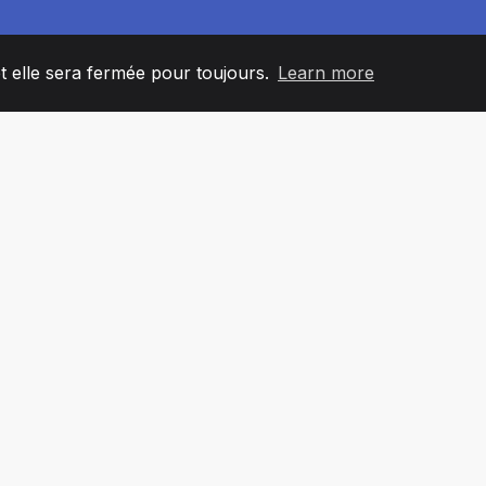
et elle sera fermée pour toujours.
Learn more
60
+36
7
L'ÉQUIPE
COUNTRIES
BUREA