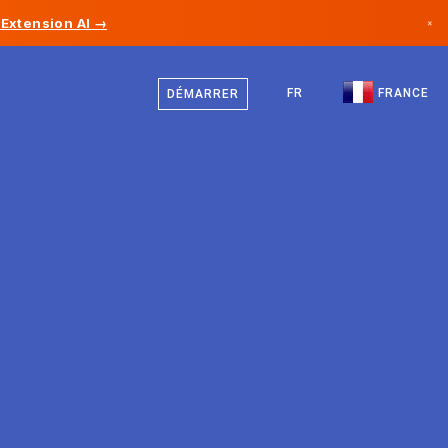
Extension AI →
×
Français
Canada
Anglais
FR
FRANCE
DÉMARRER
Allemagne
Liechtenstein
Norvège
Japon
Bulgarie
Croatie
Lituanie
Monténégro