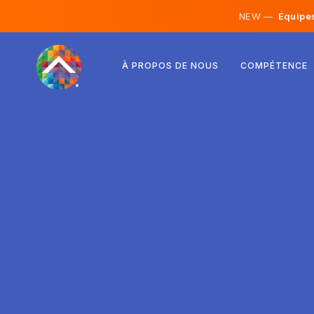
NEW —
Équipes 
Autriche
À PROPOS DE NOUS
COMPÉTENCE
Finlande
Islande
Luxembourg
Suède
Royaume-Uni
Albanie
Tchéquie
Hongrie
Macédoine du Nord