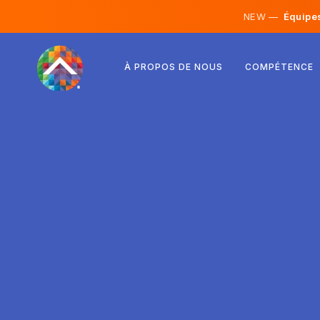
NEW —
Équipes 
Autriche
À PROPOS DE NOUS
COMPÉTENCE
Finlande
Islande
Luxembourg
Suède
Royaume-Uni
Albanie
Tchéquie
Hongrie
Macédoine du Nord