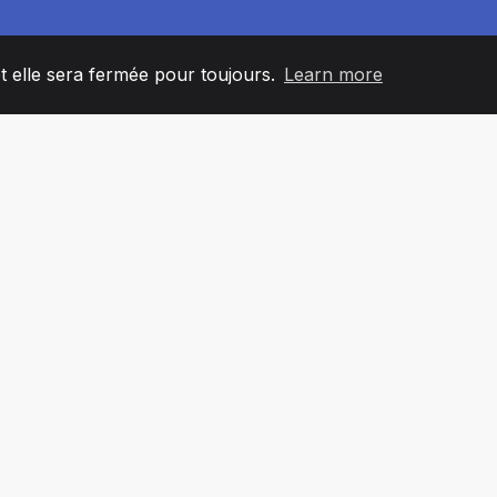
et elle sera fermée pour toujours.
Learn more
60
+36
7
L'ÉQUIPE
COUNTRIES
BUREA