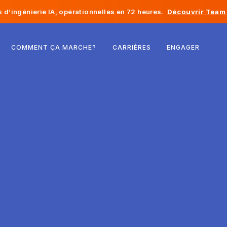
d’ingénierie IA, opérationnelles en 72 heures.
Découvrir Team 
Belgique
COMMENT ÇA MARCHE?
CARRIÈRES
ENGAGER
France
Irlande
Pays-Bas
Suisse
États-Unis
Bosnie-Herzégovine
Estonie
Lettonie
Moldavie