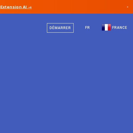
Extension AI →
×
Français
Canada
Anglais
FR
FRANCE
DÉMARRER
Allemagne
Liechtenstein
Norvège
Japon
Bulgarie
Croatie
Lituanie
Monténégro