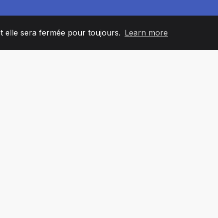
et elle sera fermée pour toujours.
Learn more
60
+36
7
L'ÉQUIPE
COUNTRIES
BUREA