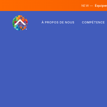
NEW —
Équipes 
Autriche
À PROPOS DE NOUS
COMPÉTENCE
Finlande
Islande
Luxembourg
Suède
Royaume-Uni
Albanie
Tchéquie
Hongrie
Macédoine du Nord