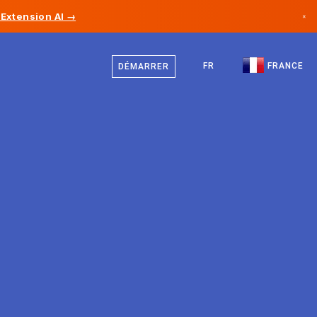
Extension AI →
×
Français
Canada
Anglais
FR
FRANCE
DÉMARRER
Allemagne
Liechtenstein
Norvège
Japon
Bulgarie
Croatie
Lituanie
Monténégro