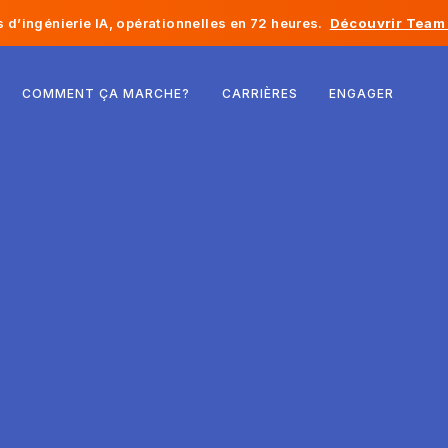
d’ingénierie IA, opérationnelles en 72 heures.
Découvrir Team 
Belgique
COMMENT ÇA MARCHE?
CARRIÈRES
ENGAGER
France
Irlande
Pays-Bas
Suisse
États-Unis
Bosnie-Herzégovine
Estonie
Lettonie
Moldavie