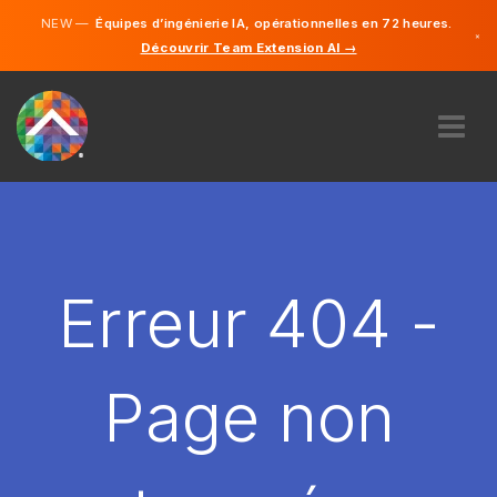
NEW —
Équipes d’ingénierie IA, opérationnelles en 72 heures.
×
Découvrir Team Extension AI →
Français
Anglais
À PROPOS DE NOUS
COMPÉTENCE
COMMENT ÇA MARCHE?
CARRIÈRES
Erreur 404 -
ENGAGER
FRANCE
Page non
FR
DÉMARRER