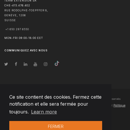
TEAM EXTENSION SA
CHE-415.476.402
RUE RODOLPHE-TOEPFFER 8,
GENÈVE
,
1206
SUISSE
+1 650 297 6550
MON-FRI 09:00-18:00 EET
COMMUNIQUEZ AVEC NOUS
Ce site contient des cookies. Fermez cette
© Droits d'auteur
2026
Team Extension SA France
- Tous les droits sont réservés
notification et elle sera fermée pour
Changelog
● En utilisant ce site, vous acceptez nos
Conditions d'utilisation
et
Politique
toujours.
Learn more
de confidentialité
FERMER