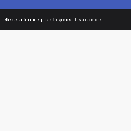
et elle sera fermée pour toujours.
Learn more
60
+36
7
L'ÉQUIPE
COUNTRIES
BUREA