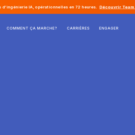
d’ingénierie IA, opérationnelles en 72 heures.
Découvrir Team 
Belgique
COMMENT ÇA MARCHE?
CARRIÈRES
ENGAGER
France
Irlande
Pays-Bas
Suisse
États-Unis
Bosnie-Herzégovine
Estonie
Lettonie
Moldavie