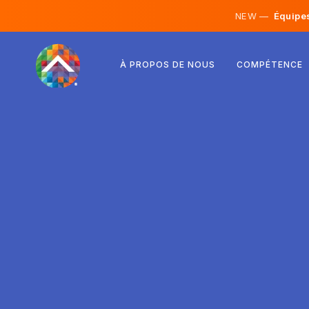
NEW —
Équipes 
Autriche
À PROPOS DE NOUS
COMPÉTENCE
Finlande
Islande
Luxembourg
Suède
Royaume-Uni
Albanie
Tchéquie
Hongrie
Macédoine du Nord