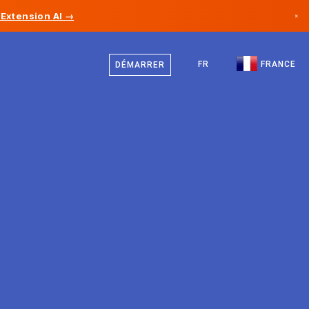
Extension AI →
×
Français
Canada
Anglais
FR
FRANCE
DÉMARRER
Allemagne
Liechtenstein
Norvège
Japon
Bulgarie
Croatie
Lituanie
Monténégro