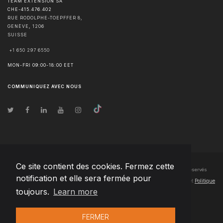
TEAM EXTENSION SA
CHE-415.476.402
RUE RODOLPHE-TOEPFFER 8,
GENÈVE
,
1206
SUISSE
+1 650 297 6550
MON-FRI 09:00-18:00 EET
COMMUNIQUEZ AVEC NOUS
Ce site contient des cookies. Fermez cette
© Droits d'auteur
2026
Team Extension SA France
- Tous les droits sont réservés
notification et elle sera fermée pour
Changelog
● En utilisant ce site, vous acceptez nos
Conditions d'utilisation
et
Politique
toujours.
Learn more
de confidentialité
FERMER