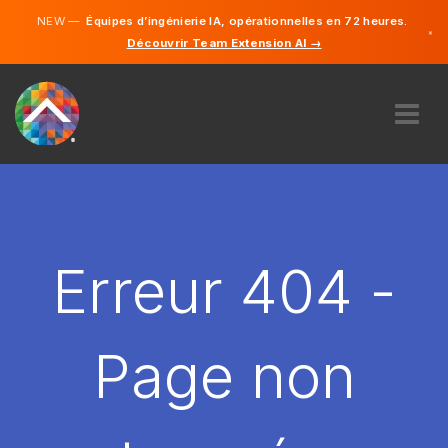
NEW —
Équipes d’ingénierie IA, opérationnelles en 72 heures.
×
Découvrir Team Extension AI →
Français
Anglais
À PROPOS DE NOUS
COMPÉTENCE
COMMENT ÇA MARCHE?
CARRIÈRES
Erreur 404 -
ENGAGER
FRANCE
Page non
FR
DÉMARRER