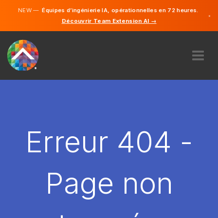
NEW —
Équipes d’ingénierie IA, opérationnelles en 72 heures.
×
Découvrir Team Extension AI →
Français
Anglais
À PROPOS DE NOUS
COMPÉTENCE
COMMENT ÇA MARCHE?
CARRIÈRES
Erreur 404 -
ENGAGER
FRANCE
Page non
FR
DÉMARRER