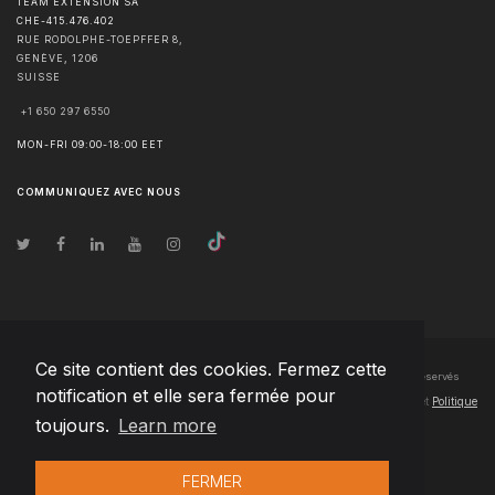
TEAM EXTENSION SA
CHE-415.476.402
RUE RODOLPHE-TOEPFFER 8,
GENÈVE
,
1206
SUISSE
+1 650 297 6550
MON-FRI 09:00-18:00 EET
COMMUNIQUEZ AVEC NOUS
Ce site contient des cookies. Fermez cette
© Droits d'auteur
2026
Team Extension SA France
- Tous les droits sont réservés
notification et elle sera fermée pour
Changelog
● En utilisant ce site, vous acceptez nos
Conditions d'utilisation
et
Politique
toujours.
Learn more
de confidentialité
FERMER