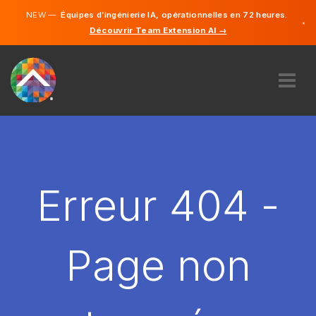
NEW —
Équipes d’ingénierie IA, opérationnelles en 72 heures.
×
Découvrir Team Extension AI →
Français
Anglais
À PROPOS DE NOUS
COMPÉTENCE
COMMENT ÇA MARCHE?
CARRIÈRES
Erreur 404 -
ENGAGER
FRANCE
Page non
FR
DÉMARRER