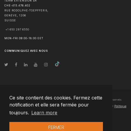
TEAM EXTENSION SA
CHE-415.476.402
RUE RODOLPHE-TOEPFFER 8,
GENÈVE
,
1206
SUISSE
+1 650 297 6550
MON-FRI 09:00-18:00 EET
COMMUNIQUEZ AVEC NOUS
Ce site contient des cookies. Fermez cette
© Droits d'auteur
2026
Team Extension SA France
- Tous les droits sont réservés
notification et elle sera fermée pour
Changelog
● En utilisant ce site, vous acceptez nos
Conditions d'utilisation
et
Politique
toujours.
Learn more
de confidentialité
FERMER