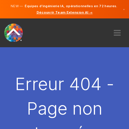
NEW —
Équipes d’ingénierie IA, opérationnelles en 72 heures.
×
Découvrir Team Extension AI →
Français
Anglais
À PROPOS DE NOUS
COMPÉTENCE
COMMENT ÇA MARCHE?
CARRIÈRES
Erreur 404 -
ENGAGER
FRANCE
Page non
FR
DÉMARRER