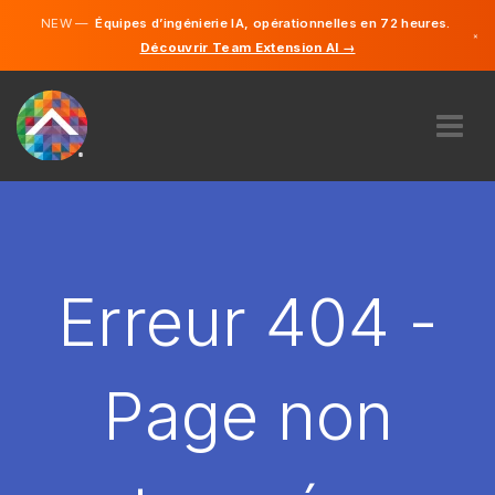
NEW —
Équipes d’ingénierie IA, opérationnelles en 72 heures.
×
Découvrir Team Extension AI →
Français
Anglais
À PROPOS DE NOUS
COMPÉTENCE
COMMENT ÇA MARCHE?
CARRIÈRES
Erreur 404 -
ENGAGER
FRANCE
Page non
FR
DÉMARRER