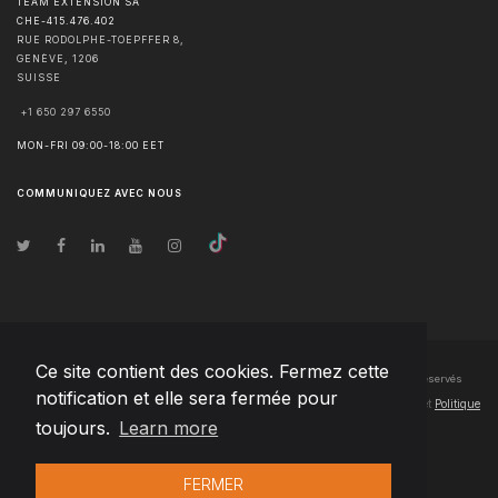
TEAM EXTENSION SA
CHE-415.476.402
RUE RODOLPHE-TOEPFFER 8,
GENÈVE
,
1206
SUISSE
+1 650 297 6550
MON-FRI 09:00-18:00 EET
COMMUNIQUEZ AVEC NOUS
Ce site contient des cookies. Fermez cette
© Droits d'auteur
2026
Team Extension SA France
- Tous les droits sont réservés
notification et elle sera fermée pour
Changelog
● En utilisant ce site, vous acceptez nos
Conditions d'utilisation
et
Politique
toujours.
Learn more
de confidentialité
FERMER