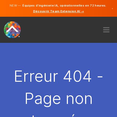
NEW —
Équipes d’ingénierie IA, opérationnelles en 72 heures.
×
Découvrir Team Extension AI →
Français
Anglais
À PROPOS DE NOUS
COMPÉTENCE
COMMENT ÇA MARCHE?
CARRIÈRES
Erreur 404 -
ENGAGER
FRANCE
Page non
FR
DÉMARRER