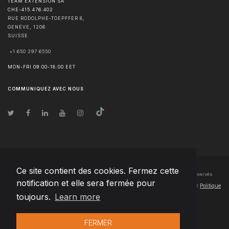
TEAM EXTENSION SA
CHE-415.476.402
RUE RODOLPHE-TOEPFFER 8,
GENÈVE
,
1206
SUISSE
+1 650 297 6550
MON-FRI 09:00-18:00 EET
COMMUNIQUEZ AVEC NOUS
Ce site contient des cookies. Fermez cette
© Droits d'auteur
2026
Team Extension SA France
- Tous les droits sont réservés
notification et elle sera fermée pour
Changelog
● En utilisant ce site, vous acceptez nos
Conditions d'utilisation
et
Politique
toujours.
Learn more
de confidentialité
FERMER