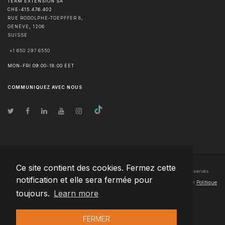
TEAM EXTENSION SA
CHE-415.476.402
RUE RODOLPHE-TOEPFFER 8,
GENÈVE
,
1206
SUISSE
+1 650 297 6550
MON-FRI 09:00-18:00 EET
COMMUNIQUEZ AVEC NOUS
Ce site contient des cookies. Fermez cette
© Droits d'auteur
2026
Team Extension SA France
- Tous les droits sont réservés
notification et elle sera fermée pour
Changelog
● En utilisant ce site, vous acceptez nos
Conditions d'utilisation
et
Politique
toujours.
Learn more
de confidentialité
FERMER