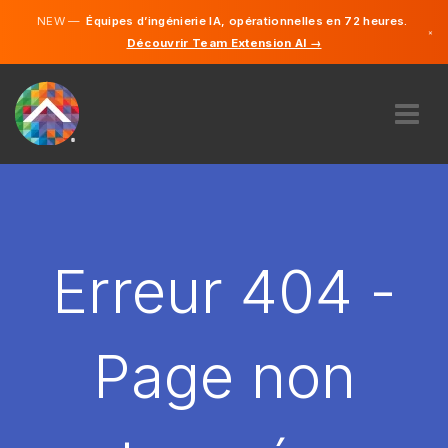
NEW —
Équipes d’ingénierie IA, opérationnelles en 72 heures.
×
Découvrir Team Extension AI →
Français
Anglais
À PROPOS DE NOUS
COMPÉTENCE
COMMENT ÇA MARCHE?
CARRIÈRES
Erreur 404 -
ENGAGER
FRANCE
Page non
FR
DÉMARRER