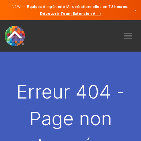
NEW —
Équipes d’ingénierie IA, opérationnelles en 72 heures.
×
Découvrir Team Extension AI →
Français
Anglais
À PROPOS DE NOUS
COMPÉTENCE
COMMENT ÇA MARCHE?
CARRIÈRES
Erreur 404 -
ENGAGER
FRANCE
Page non
FR
DÉMARRER