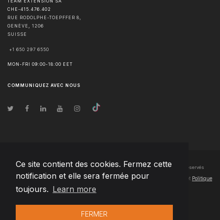
TEAM EXTENSION SA
CHE-415.476.402
RUE RODOLPHE-TOEPFFER 8,
GENÈVE
,
1206
SUISSE
+1 650 297 6550
MON-FRI 09:00-18:00 EET
COMMUNIQUEZ AVEC NOUS
Ce site contient des cookies. Fermez cette
© Droits d'auteur
2026
Team Extension SA France
- Tous les droits sont réservés
notification et elle sera fermée pour
Changelog
● En utilisant ce site, vous acceptez nos
Conditions d'utilisation
et
Politique
toujours.
Learn more
de confidentialité
FERMER