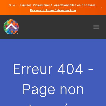
NEW —
Équipes d’ingénierie IA, opérationnelles en 72 heures.
×
Découvrir Team Extension AI →
Français
Anglais
À PROPOS DE NOUS
COMPÉTENCE
COMMENT ÇA MARCHE?
CARRIÈRES
Erreur 404 -
ENGAGER
FRANCE
Page non
FR
DÉMARRER