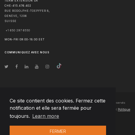
TEAM EXTENSION SA
CHE-415.476.402
RUE RODOLPHE-TOEPFFER 8,
GENÈVE
,
1206
SUISSE
+1 650 297 6550
MON-FRI 09:00-18:00 EET
COMMUNIQUEZ AVEC NOUS
Ce site contient des cookies. Fermez cette
© Droits d'auteur
2026
Team Extension SA France
- Tous les droits sont réservés
notification et elle sera fermée pour
Changelog
● En utilisant ce site, vous acceptez nos
Conditions d'utilisation
et
Politique
toujours.
Learn more
de confidentialité
FERMER