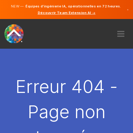
NEW —
Équipes d’ingénierie IA, opérationnelles en 72 heures.
×
Découvrir Team Extension AI →
Français
Anglais
À PROPOS DE NOUS
COMPÉTENCE
COMMENT ÇA MARCHE?
CARRIÈRES
Erreur 404 -
ENGAGER
FRANCE
Page non
FR
DÉMARRER