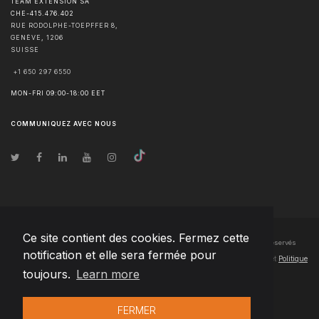
TEAM EXTENSION SA
CHE-415.476.402
RUE RODOLPHE-TOEPFFER 8,
GENÈVE
,
1206
SUISSE
+1 650 297 6550
MON-FRI 09:00-18:00 EET
COMMUNIQUEZ AVEC NOUS
Ce site contient des cookies. Fermez cette
© Droits d'auteur
2026
Team Extension SA France
- Tous les droits sont réservés
notification et elle sera fermée pour
Changelog
● En utilisant ce site, vous acceptez nos
Conditions d'utilisation
et
Politique
toujours.
Learn more
de confidentialité
FERMER