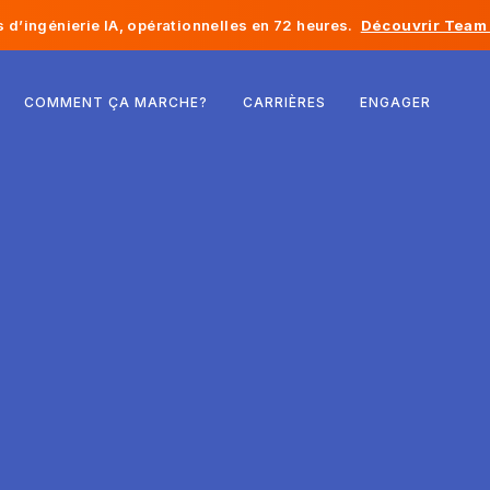
d’ingénierie IA, opérationnelles en 72 heures.
Découvrir Team 
Belgique
COMMENT ÇA MARCHE?
CARRIÈRES
ENGAGER
France
Irlande
Pays-Bas
Suisse
États-Unis
Bosnie-Herzégovine
Estonie
Lettonie
Moldavie