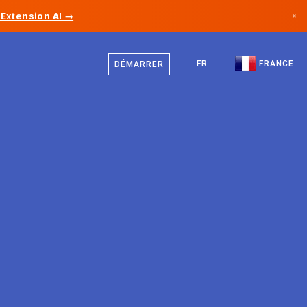
Extension AI →
×
Français
Canada
Anglais
FR
FRANCE
DÉMARRER
Allemagne
Liechtenstein
Norvège
Japon
Bulgarie
Croatie
Lituanie
Monténégro