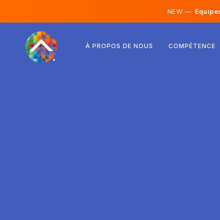
NEW —
Équipes 
Autriche
À PROPOS DE NOUS
COMPÉTENCE
Finlande
Islande
Luxembourg
Suède
Royaume-Uni
Albanie
Tchéquie
Hongrie
Macédoine du Nord