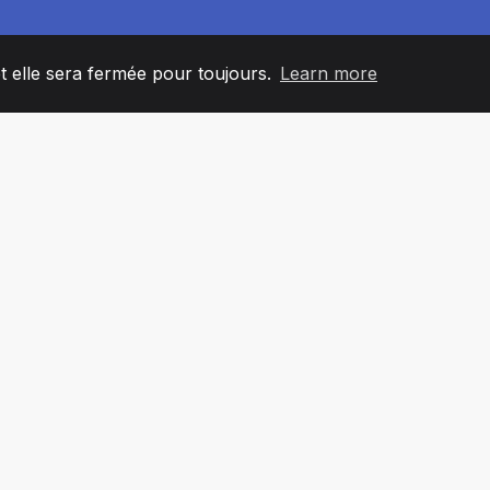
et elle sera fermée pour toujours.
Learn more
60
+36
7
L'ÉQUIPE
COUNTRIES
BUREA