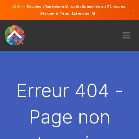
NEW —
Équipes d’ingénierie IA, opérationnelles en 72 heures.
×
Découvrir Team Extension AI →
Français
Anglais
À PROPOS DE NOUS
COMPÉTENCE
COMMENT ÇA MARCHE?
CARRIÈRES
Erreur 404 -
ENGAGER
FRANCE
Page non
FR
DÉMARRER