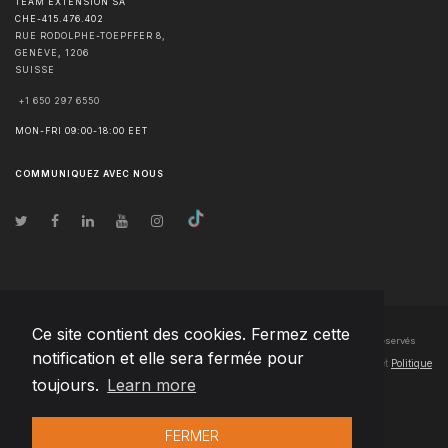
TEAM EXTENSION SA
CHE-415.476.402
RUE RODOLPHE-TOEPFFER 8,
GENÈVE
,
1206
SUISSE
+1 650 297 6550
MON-FRI 09:00-18:00 EET
COMMUNIQUEZ AVEC NOUS
Ce site contient des cookies. Fermez cette
© Droits d'auteur
2026
Team Extension SA France
- Tous les droits sont réservés
notification et elle sera fermée pour
Changelog
● En utilisant ce site, vous acceptez nos
Conditions d'utilisation
et
Politique
toujours.
Learn more
de confidentialité
FERMER