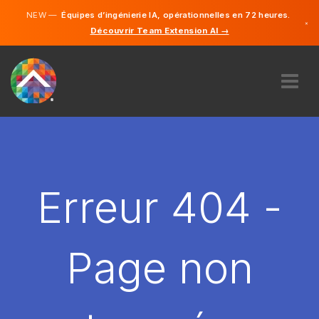
NEW —
Équipes d’ingénierie IA, opérationnelles en 72 heures.
×
Découvrir Team Extension AI →
Français
Anglais
À PROPOS DE NOUS
COMPÉTENCE
COMMENT ÇA MARCHE?
CARRIÈRES
Erreur 404 -
ENGAGER
FRANCE
Page non
FR
DÉMARRER