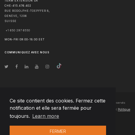
TEAM EXTENSION SA
CHE-415.476.402
RUE RODOLPHE-TOEPFFER 8,
GENÈVE
,
1206
SUISSE
+1 650 297 6550
MON-FRI 09:00-18:00 EET
COMMUNIQUEZ AVEC NOUS
Ce site contient des cookies. Fermez cette
© Droits d'auteur
2026
Team Extension SA France
- Tous les droits sont réservés
notification et elle sera fermée pour
Changelog
● En utilisant ce site, vous acceptez nos
Conditions d'utilisation
et
Politique
toujours.
Learn more
de confidentialité
FERMER