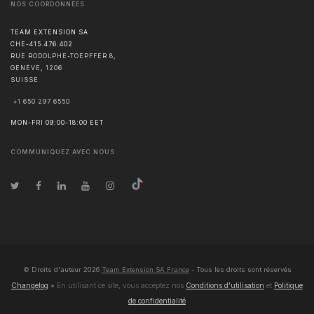
NOS COORDONNÉES
TEAM EXTENSION SA
CHE-415.476.402
RUE RODOLPHE-TOEPFFER 8,
GENÈVE
,
1206
SUISSE
+1 650 297 6550
MON-FRI 09:00-18:00 EET
COMMUNIQUEZ AVEC NOUS
© Droits d'auteur
2026
Team Extension SA France
- Tous les droits sont réservés
Changelog
● En utilisant ce site, vous acceptez nos
Conditions d'utilisation
et
Politique
de confidentialité