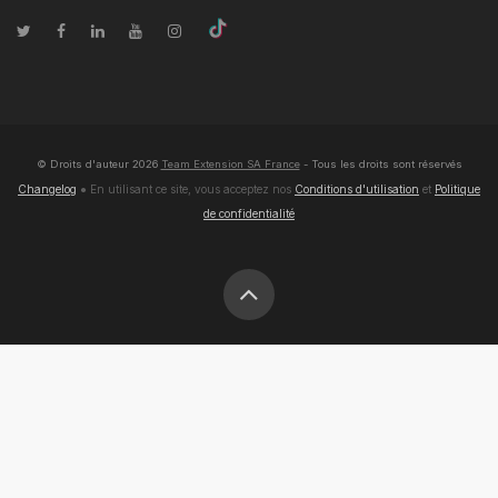
© Droits d'auteur
2026
Team Extension SA France
- Tous les droits sont réservés
Changelog
● En utilisant ce site, vous acceptez nos
Conditions d'utilisation
et
Politique
de confidentialité