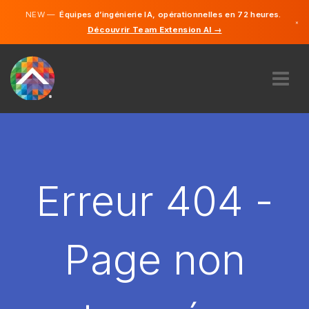
NEW —
Équipes d’ingénierie IA, opérationnelles en 72 heures.
×
Découvrir Team Extension AI →
Français
Anglais
À PROPOS DE NOUS
COMPÉTENCE
COMMENT ÇA MARCHE?
CARRIÈRES
Erreur 404 -
ENGAGER
FRANCE
Page non
FR
DÉMARRER