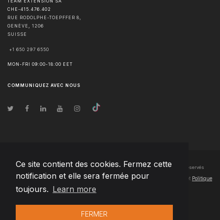
TEAM EXTENSION SA
CHE-415.476.402
RUE RODOLPHE-TOEPFFER 8,
GENÈVE
,
1206
SUISSE
+1 650 297 6550
MON-FRI 09:00-18:00 EET
COMMUNIQUEZ AVEC NOUS
Ce site contient des cookies. Fermez cette
© Droits d'auteur
2026
Team Extension SA France
- Tous les droits sont réservés
notification et elle sera fermée pour
Changelog
● En utilisant ce site, vous acceptez nos
Conditions d'utilisation
et
Politique
toujours.
Learn more
de confidentialité
FERMER