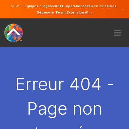
NEW —
Équipes d’ingénierie IA, opérationnelles en 72 heures.
×
Découvrir Team Extension AI →
Français
Anglais
À PROPOS DE NOUS
COMPÉTENCE
COMMENT ÇA MARCHE?
CARRIÈRES
Erreur 404 -
ENGAGER
FRANCE
Page non
FR
DÉMARRER