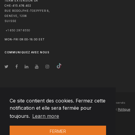
TEAM EXTENSION SA
CHE-415.476.402
RUE RODOLPHE-TOEPFFER 8,
GENÈVE
,
1206
SUISSE
+1 650 297 6550
MON-FRI 09:00-18:00 EET
COMMUNIQUEZ AVEC NOUS
Ce site contient des cookies. Fermez cette
© Droits d'auteur
2026
Team Extension SA France
- Tous les droits sont réservés
notification et elle sera fermée pour
Changelog
● En utilisant ce site, vous acceptez nos
Conditions d'utilisation
et
Politique
toujours.
Learn more
de confidentialité
FERMER