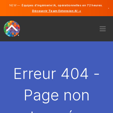
NEW —
Équipes d’ingénierie IA, opérationnelles en 72 heures.
×
Découvrir Team Extension AI →
Français
Anglais
À PROPOS DE NOUS
COMPÉTENCE
COMMENT ÇA MARCHE?
CARRIÈRES
Erreur 404 -
ENGAGER
FRANCE
Page non
FR
DÉMARRER