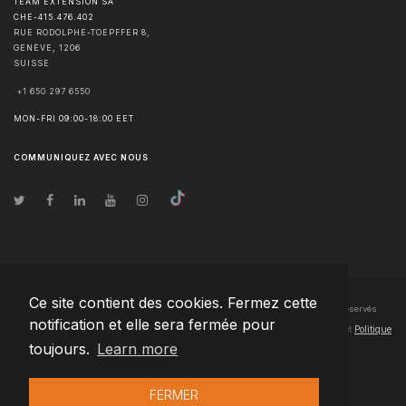
TEAM EXTENSION SA
CHE-415.476.402
RUE RODOLPHE-TOEPFFER 8,
GENÈVE
,
1206
SUISSE
+1 650 297 6550
MON-FRI 09:00-18:00 EET
COMMUNIQUEZ AVEC NOUS
Ce site contient des cookies. Fermez cette
© Droits d'auteur
2026
Team Extension SA France
- Tous les droits sont réservés
notification et elle sera fermée pour
Changelog
● En utilisant ce site, vous acceptez nos
Conditions d'utilisation
et
Politique
toujours.
Learn more
de confidentialité
FERMER