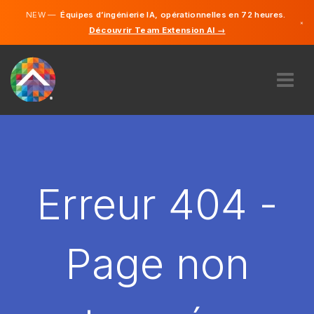
NEW —
Équipes d’ingénierie IA, opérationnelles en 72 heures.
×
Découvrir Team Extension AI →
Français
Anglais
À PROPOS DE NOUS
COMPÉTENCE
COMMENT ÇA MARCHE?
CARRIÈRES
Erreur 404 -
ENGAGER
FRANCE
Page non
FR
DÉMARRER