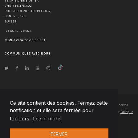
TEAM EXTENSION SA
CHE-415.476.402
RUE RODOLPHE-TOEPFFER 8,
GENÈVE
,
1206
SUISSE
+1 650 297 6550
MON-FRI 09:00-18:00 EET
COMMUNIQUEZ AVEC NOUS
Ce site contient des cookies. Fermez cette
© Droits d'auteur
2026
Team Extension SA France
- Tous les droits sont réservés
notification et elle sera fermée pour
Changelog
● En utilisant ce site, vous acceptez nos
Conditions d'utilisation
et
Politique
toujours.
Learn more
de confidentialité
FERMER